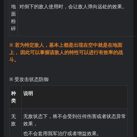
地
对倒下的敌人使用时，会让敌人弹向远处的效果。
面
粉
碎
※
若为特定敌人，基本上
都
是出现在空中就是在地面
上，
因此可以掌握该敌人的特性
可以
进行有效率的战
斗。
※ 受攻击状态防御
种
说明
类
无
无敌状态下，将不会受到任何伤害或者状态异常
敌
效果，
也不会套用我军治疗或者增益效果。