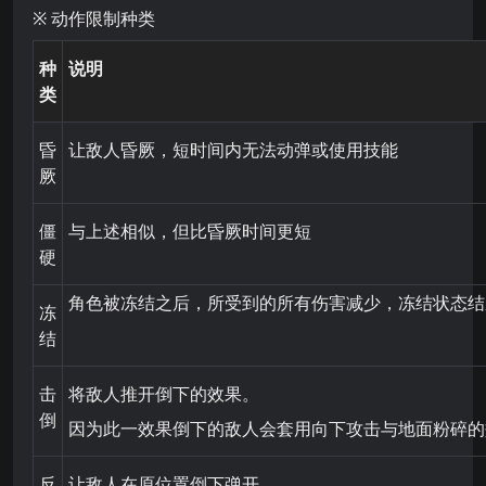
※ 动作限制种类
种
说明
类
昏
让敌人昏厥，短时间内无法动弹或使用技能
厥
僵
与上述相似，但比昏厥时间更短
硬
角色被冻结之后，所受到的所有伤害减少，冻结状态结
冻
结
击
将敌人推开倒下的效果。
倒
因为此一效果倒下的敌人会套用向下攻击与地面粉碎的
反
让敌人在原位置倒下弹开