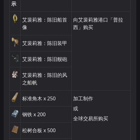
示
艾裴莉雅：陈旧船首
向艾裴莉雅港口「普拉
像
西」购买
艾裴莉雅：陈旧装甲
艾裴莉雅：陈旧舰砲
艾裴莉雅：陈旧的风
之船帆
标准角木
x 250
加工制作
或
钢铁
x 200
全球交易所购买
松树合板
x 500