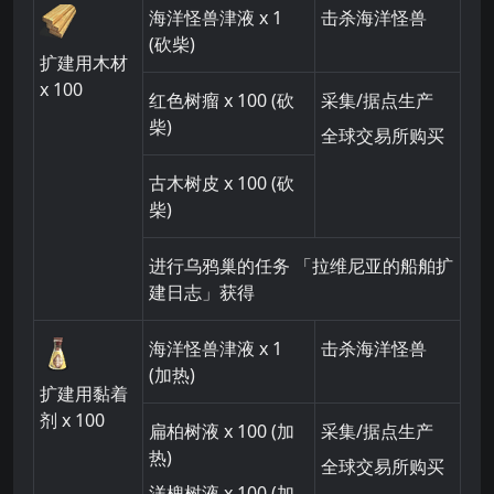
海洋怪兽津液
x 1
击杀海洋怪兽
(砍柴
)
扩建用木材
x 100
红色树瘤
x 100 (砍
采集/据点生产
柴)
全球交易所购买
古木树皮
x 100 (砍
柴
)
进行乌鸦巢的任务 「拉维尼亚的船舶扩
建日志」获得
海洋怪兽津液
x 1
击杀海洋怪兽
(加热)
扩建用黏着
剂
x 100
扁柏树液
x 100
(加
采集/据点生产
热)
全球交易所购买
洋槐树液
x 100
(加