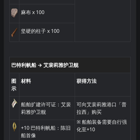
麻布
x 100
坚硬的柱子
x 100
巴特利帆船 → 艾裴莉雅护卫舰
图
材料
获得方法
示
船舶扩建许可证：艾裴
可向艾裴莉雅港口「普
莉雅护卫舰
拉西」购买
※ 船舶装备需要自行强
+10
巴特利帆船：陈旧
化至+10
船首像