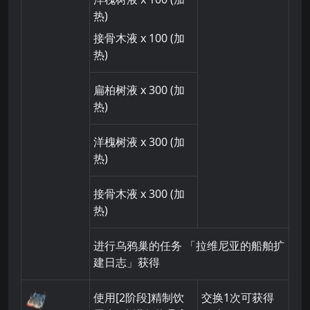
热)
接骨木液
x 100
(加
热)
扁柏树液
x 300
(加
热)
洋槐树液
x 300
(加
热)
接骨木液
x 300
(加
热)
进行乌鸦巢的任务 「拉维尼亚的船舶扩
建日志」获得
使用[2阶段]精制饮
交换1次可获得