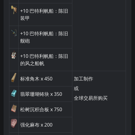
+10
巴特利帆船：陈旧
装甲
+10
巴特利帆船：陈旧
舰砲
+10
巴特利帆船：陈旧
的风之船帆
标准角木
x 450
加工制作
或
翡翠珊瑚铸块
x 350
全球交易所购买
松树沉积合板
x 750
强化麻布
x 200