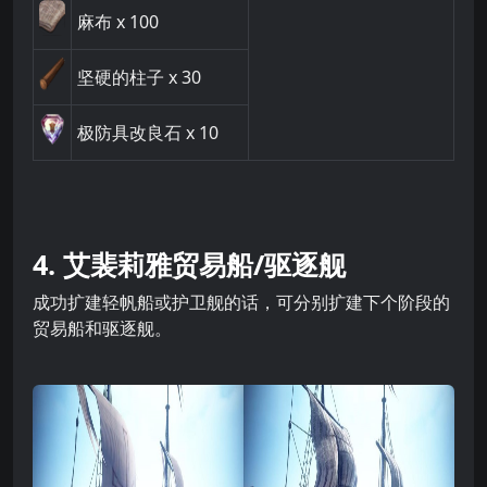
麻布
x 100
坚硬的柱子
x 30
极防具改良石
x 10
4. 艾裴莉雅贸易船/驱逐舰
成功扩建轻帆船或护卫舰的话，可分别扩建下个阶段的
贸易船和驱逐舰。