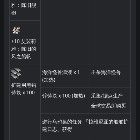
雅：陈旧舰
砲
+10
艾裴莉
雅：陈旧的
风之船帆
海洋怪兽
津液
x 1
击杀海洋怪兽
(加热)
扩建用黑铅
铸块
x 100
锌铸块
x 100 (加热)
采集/据点生产
全球交易所购买
进行乌鸦巢的任务 「拉维尼亚的船舶扩
建日志」获得