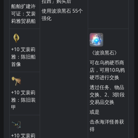
拉西」购买后
船舶扩建许
使用波浪黑石
55个
可证：艾裴
强化
莉雅贸易船
+10
艾裴莉
《波浪黑石》
雅：陈旧船
可在乌鸦硬币商
首像
店，可用10乌鸦
硬币进行交换
透过任务、物品
+10
艾裴莉
交换、2、3阶段
雅：陈旧装
交易品交换
甲
或是
击杀海洋怪兽获
得
+10
艾裴莉