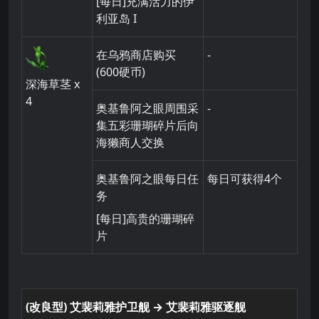
[每日]充满活力的伊
利亚岛 I
在乌鸦商店购买
-
(600硬币)
深海草茎
x
4
奥基鲁阿之眼周围采
-
集五彩珊瑚碎片后向
海獭商人交换
奥基鲁阿之眼每日任
每日可获得4个
务
[每日]高贵的珊瑚碎
片
(改良型) 艾裴莉雅护卫舰 → 艾裴莉雅驱逐舰