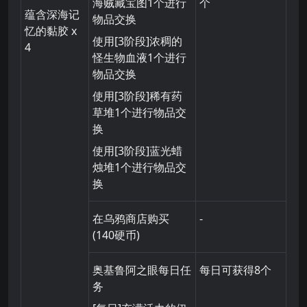
海贼藏宝图1个进行
个
蕴含深海记
物品交换
忆的黏胶
x
使用[3阶段]浓稠的
4
怪生物血液1个进行
物品交换
使用[3阶段]稀有药
草堆1个进行物品交
换
使用[3阶段]蓝光蜡
烛堆1个进行物品交
换
在乌鸦商店购买
-
(140硬币)
奥基鲁阿之眼每日任
每日可获得8个
务