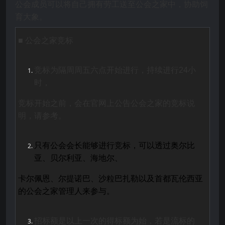
公会成员可以将自己拥有劳工送至公会之家中，协助饲
育大象。
■
公会之家竞标
竞标为隔周周五六点开始进行，持续进行
24
小
时
，
竞标开始之前，会在官网上公告公会之家的竞标说
明，请参考
。
只有公会会长能够进行竞标
，可以透过奥尔比
亚、贝尔利亚、
海地尔
、
卡尔佩恩
、尔提诺巴、沙粒巴扎勒以及首都瓦伦西亚
的公会之家管理人来参与。
招标额是以上一次的得标额为始
，若是流标的