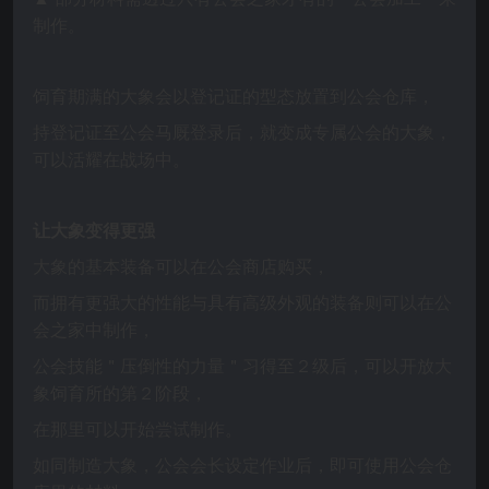
制作。
饲育期满的大象会以登记证的型态放置到公会仓库，
持登记证至公会马厩登录后，就变成专属公会的大象，
可以活耀在战场中。
让大象变得更强
大象的基本装备可以在公会商店购买，
而拥有更强大的性能与具有高级外观的装备则可以在公
会之家中制作，
公会技能＂压倒性的力量＂习得至２级后，可以开放大
象饲育所的第２阶段，
在那里
可以开始尝试制作。
如同制造大象，
公会会长设定作业后，即可使用公会仓