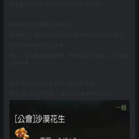
宝宝象分布在瓦伦西亚的草原或是荒野地区。
捕获的方式与捕获马匹相同，
使用绳子，瞄准宝宝象后左击丢出绳子套住宝宝象后，
利用方向键来接近宝宝象，
然后，宝宝象提起前脚时，持续点击空白键，让宝宝象
冷静下来，
如果成功接近宝宝象的话，就打开背包，
喂食
‘[
公会
]
沙漠花生
’
，
直到宝宝象感到饱足为止，