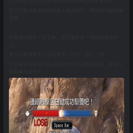
沙漠花生可以在公会马厩商店中利用公会资金购买，
若宝宝象没有用脚踢捕捉人逃跑的话，则可视为成功捕
获啰。
如果成功捕获了宝宝象
，宝宝象即会一直跟随着捕获
人，
将宝宝象带领至公会马厩后，点选＂登记＂键，
宝宝象则会还原为公会制作时可以活用的道具，并放入
冒险家的背包中。