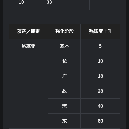
10
33
项链／腰带
强
化阶
段
熟练度上升
洛基亚
基本
5
长
10
广
18
故
28
琉
40
东
60