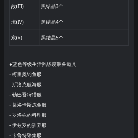
故(III)
黑结晶3个
琉(IV)
黑结晶4个
东(V)
黑结晶5个
●蓝色等级生活熟练度装备道具
- 柯里奥钓鱼服
- 斯洛克航海服
- 勒巴吾狩猎服
- 葛洛卡斯炼金服
- 罗洛株的料理服
- 伊兹罗的驯养服
- 卡鲁特采集服