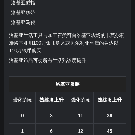
洛基亚戒指
洛基亚腰带
洛基亚马鞭
洛基亚生活工具与加工石类可向洛基亚农场的卡莫尔莉
雅洛基亚用100万银币购入或贝尔利亚村庄的兹达以
150万银币购买
洛基亚饰品可使所有生活熟练度提升
洛基亚服装
强
化阶
段
熟练度上升
强
化阶
段
熟练度上升
0
3
11
39
1
6
12
45