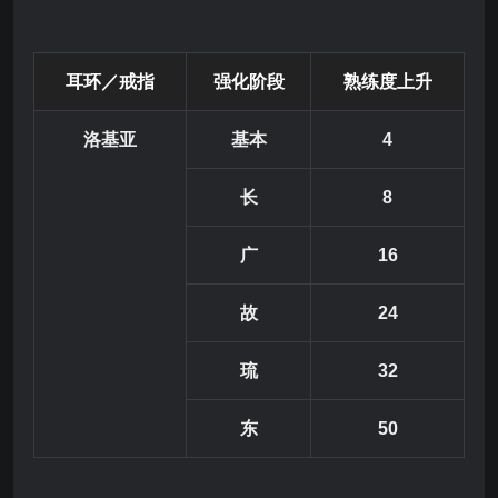
耳环／戒指
强
化阶
段
熟练度上升
洛基亚
基本
4
长
8
广
16
故
24
琉
32
东
50