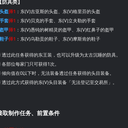
【防具类】
 头盔
择1
：东(V)吉亚斯的头盔、东(V)格里芬的头盔
 手套
择1
：东(V)贝克的手套、东(V)立夫勒的手套
 盔甲
择1
：东(V)愚钝的树精灵的盔甲、东(V)红鼻子的盔甲
 鞋子
择1
：东(V)乌勒贡的鞋子、东(V)摩斯肯的鞋子
※ 透过此任务获得的东王装，也可以升级为太古沉睡的防具。
※ 各部位每家门只可获得1次。
※ 倾向值在0以下时，无法装备透过任务获得的头目装备。
※ 透过此方式获得的东(V)头目装备「无法登记至交易所」。
接取制作任务、前置条件