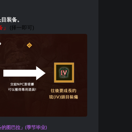
头目装备。
备」
(择一即可)
的图巴拉」(季节毕业)