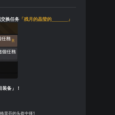
现交换任务
「残月的晶莹的_________」
目装备」！
IV)格里芬的头盔中择1