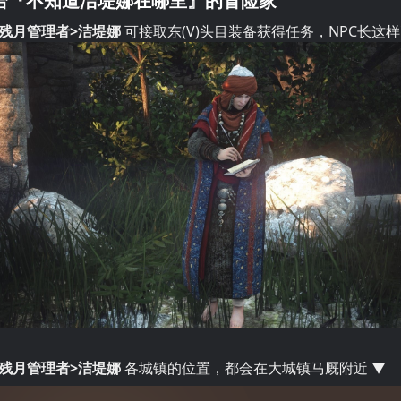
给『不知道洁堤娜在哪里』的冒险家
<残月管理者>洁堤娜
可接取东(V)头目装备获得任务，NPC长这
<残月管理者>洁堤娜
各城镇的位置，都会在大城镇马厩附近 ▼