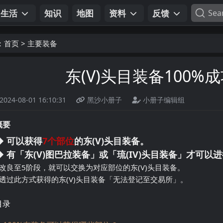
生活
知识
地图
资料
反馈
Sea
：
首页
>
主要装备
东(V)头目装备100%
2024-08-01 16:10:31
黑沙小册子
小册子编辑组
概要
◆ 可以获得
7个部位
的东(V)头目装备。
◆ 有「东(V)图巴拉装备」或「琉(IV)头目装备」才可以
- 改良至5阶段，就可以交换为对应部位的东(V)头目装备。
- 透过此方式获得的东(V)头目装备「无法登记至交易所」。
目录