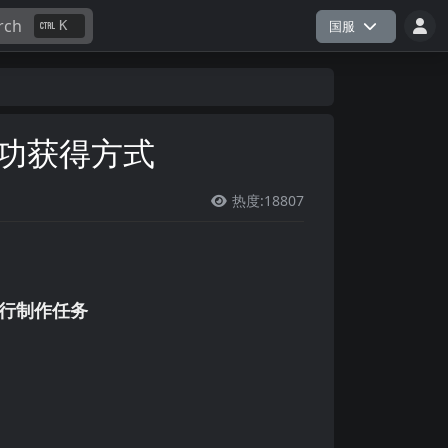
rch
K
国服
成功获得方式
热度:18807

进行制作任务