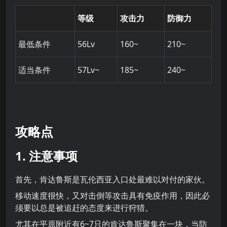
等级
攻击力
防御力
最低条件
56Lv
160~
210~
适当条件
57Lv~
185~
240~
攻略点
1. 注意事项
首先，肯达鲁斯是瓦伦西亚入口处最难以对付的家伙。
移动速度很快，又对击倒等攻击具有免疫作用，因此必
须要以总是被追赶的态度来进行狩猎。
尤其在平原附近有6~7只的肯达鲁斯聚集在一块，当防