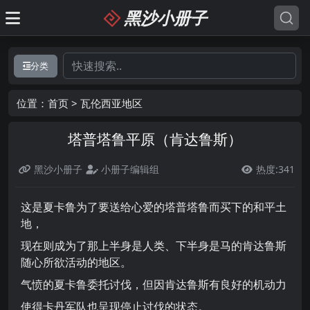
黑沙小册子
分类
位置：
首页
>
瓦伦西亚地区
塔普塔鲁平原（肯达鲁斯）
黑沙小册子
小册子编辑组
热度:341

这是夏卡鲁为了要送给心爱的塔普塔鲁而买下的和平土
地，
现在则成为了那上半身是人类、下半身是马的肯达鲁斯
随心所欲活动的地区。
气愤的夏卡鲁委托讨伐，但因肯达鲁斯有良好的机动力
使得卡丹军队也呈现停止讨伐的状态。