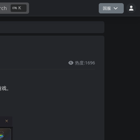
rch
K
国服
热度:1696

游戏。