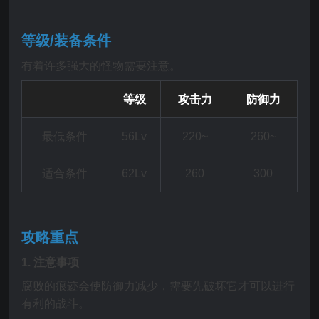
等级/装备条件
有着许多强大的怪物需要注意。
等级
攻击力
防御力
最低条件
56Lv
220~
260~
适合条件
62Lv
260
300
攻略重点
1.
注意事项
腐败的痕迹会使防御力减少，需要先破坏它才可以进行
有利的战斗。