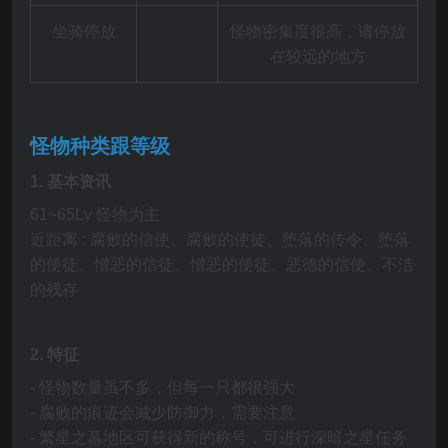
坐骑停放
怪物密集度很高，请停放
在较远的地方
怪物种类跟等级
1.
基本资讯
61~65Lv 怪物为主
近距离 : 腐败的信使、腐败的使徒、堕落的传令、堕落
的使徒、憎恶的信徒、憎恶的使徒、恶德的信使、不洁
的残存
2.
特征
- 怪物数量虽不多，但每一只都很强大
- 腐败的痕迹会减少防御力，需要注意
- 繁星之墓地区可获得新的称号，可进行深暗之星任务