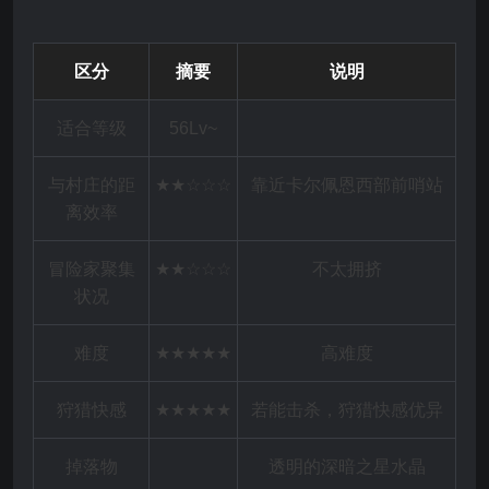
区分
摘要
说明
适合等级
56Lv~
与村庄的距
★★☆☆☆
靠近卡尔佩恩西部前哨站
离效率
冒险家聚集
★★☆☆☆
不太拥挤
状况
难度
★★★★★
高难度
狩猎快感
★★★★★
若能击杀，狩猎快感优异
掉落物
透明的深暗之星水晶