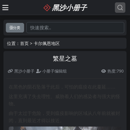
黑沙小册子
分类
位置：
首页
>
卡尔佩恩地区
繁星之墓
黑沙小册子
小册子编辑组
热度:790

在黑色的陨石坠落于此后，可怕的瘟疫在此蔓延……
这里充满了失去理性、威胁着人们的感染者与强大的怪
物。
由于太过于危险，受到瘟疫影响的区域从八年前就被封
闭，直到最近才得以接近。